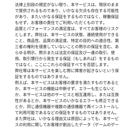
法律上別段の規定がない限り、本サービスは、現状のまま
で提供されるものであり、いかなる欠点も存在する可能性
があり、またいかなる保証をするものではなく、稼働保証
もせず、お客様の責任でご利用いただくものです。
品質とパフォーマンスの満足度は、すべてお客様のリスク
とします。弊社は、本サービスの状態、連続使用ができる
こと、商品性、品質の満足度、特定の目的への適合性、第
三者の権利を侵害していないことの黙示の保証を含む、あ
らゆる明示、黙示または法定の保証及び一連の取引、使
用、取引慣行から発生する保証（もしあれば）をするもの
ではなく、ここにこれらの保証すべてを否認します。
弊社等は本サービスを楽しむ際に障害が起きないという保
証をするものではありません。
例えば、本サービスはお客様の要求を満たすものであると
か、本サービスの機能は中断せず、エラーも生じないと
か、本サービスは他のサービスと相互運用し、または互換
性があるとか、本サービスのいかなるエラーも修正できる
とか、同じ通信機器や複数の通信機器で再インストールし
て利用可能であるなどの保証をするものではありません。
また弊社は、いかなる理由又は原因によっても、本サービ
スの利用に関してお客様が創出したデータ（ゲームのゲー