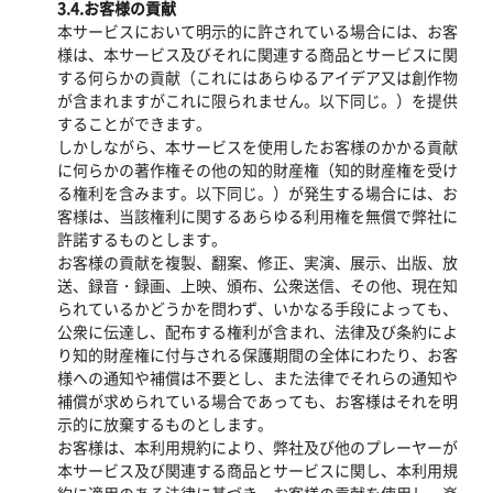
3.4.お客様の貢献
本サービスにおいて明示的に許されている場合には、お客
様は、本サービス及びそれに関連する商品とサービスに関
する何らかの貢献（これにはあらゆるアイデア又は創作物
が含まれますがこれに限られません。以下同じ。）を提供
することができます。
しかしながら、本サービスを使用したお客様のかかる貢献
に何らかの著作権その他の知的財産権（知的財産権を受け
る権利を含みます。以下同じ。）が発生する場合には、お
客様は、当該権利に関するあらゆる利用権を無償で弊社に
許諾するものとします。
お客様の貢献を複製、翻案、修正、実演、展示、出版、放
送、録音・録画、上映、頒布、公衆送信、その他、現在知
られているかどうかを問わず、いかなる手段によっても、
公衆に伝達し、配布する権利が含まれ、法律及び条約によ
り知的財産権に付与される保護期間の全体にわたり、お客
様への通知や補償は不要とし、また法律でそれらの通知や
補償が求められている場合であっても、お客様はそれを明
示的に放棄するものとします。
お客様は、本利用規約により、弊社及び他のプレーヤーが
本サービス及び関連する商品とサービスに関し、本利用規
約に適用のある法律に基づき、お客様の貢献を使用し、楽