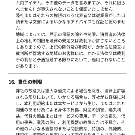
ム内アイテム、その他のデータを含みますが、それに限ら
れません）が喪失されないことも保証いたしません。
弊社またはそれらの権限のある代表者又は従業員がした口
頭または文書によるいかなるアドバイスも保証と認めませ
ん。
地域によっては、黙示の保証の除外や制限、消費者の法律
上の権利の制限を法律の規定又は裁判所が許さないところ
もありますので、上記の除外及び制限が、かかる法律又は
裁判所が管轄する地域のお客様には、かかる法律又は裁判
所の判断と矛盾抵触する限りにおいて、適用されないこと
があります。
16. 責任の制限
弊社の故意又は重大な過失による場合を除き、法律上許容
される限りにおいて、いかなる場合も、弊社がお客様に対
し、本利用規約または本サービスから生じ、またはこれと
関連のある行為による身体の負傷、財産の損害、逸失利
益、代替の商品またはサービスの費用、データの喪失、信
用の喪失、業務の停止、利用機器の故障または不具合、そ
の他のいかなる直接的または間接的な、特別の、偶発的、
結果的、懲罰的な損害について責任を負うことはありませ