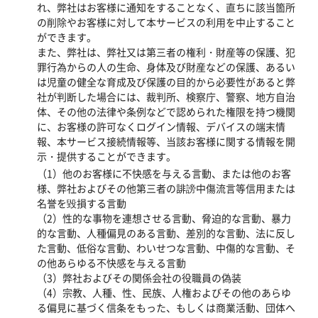
れ、弊社はお客様に通知をすることなく、直ちに該当箇所
の削除やお客様に対して本サービスの利用を中止すること
ができます。
また、弊社は、弊社又は第三者の権利・財産等の保護、犯
罪行為からの人の生命、身体及び財産などの保護、あるい
は児童の健全な育成及び保護の目的から必要性があると弊
社が判断した場合には、裁判所、検察庁、警察、地方自治
体、その他の法律や条例などで認められた権限を持つ機関
に、お客様の許可なくログイン情報、デバイスの端末情
報、本サービス接続情報等、当該お客様に関する情報を開
示・提供することができます。
（1）他のお客様に不快感を与える言動、または他のお客
様、弊社およびその他第三者の誹謗中傷流言等信用または
名誉を毀損する言動
（2）性的な事物を連想させる言動、脅迫的な言動、暴力
的な言動、人種偏見のある言動、差別的な言動、法に反し
た言動、低俗な言動、わいせつな言動、中傷的な言動、そ
の他あらゆる不快感を与える言動
（3）弊社およびその関係会社の役職員の偽装
（4）宗教、人種、性、民族、人権およびその他のあらゆ
る偏見に基づく信条をもった、もしくは商業活動、団体へ