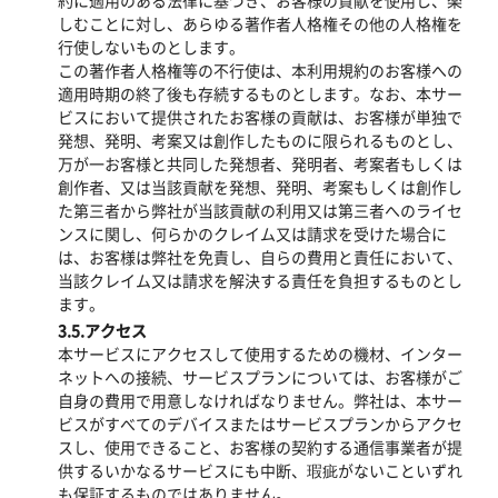
しむことに対し、あらゆる著作者人格権その他の人格権を
行使しないものとします。
この著作者人格権等の不行使は、本利用規約のお客様への
適用時期の終了後も存続するものとします。なお、本サー
ビスにおいて提供されたお客様の貢献は、お客様が単独で
発想、発明、考案又は創作したものに限られるものとし、
万が一お客様と共同した発想者、発明者、考案者もしくは
創作者、又は当該貢献を発想、発明、考案もしくは創作し
た第三者から弊社が当該貢献の利用又は第三者へのライセ
ンスに関し、何らかのクレイム又は請求を受けた場合に
は、お客様は弊社を免責し、自らの費用と責任において、
当該クレイム又は請求を解決する責任を負担するものとし
ます。
3.5.アクセス
本サービスにアクセスして使用するための機材、インター
ネットへの接続、サービスプランについては、お客様がご
自身の費用で用意しなければなりません。弊社は、本サー
ビスがすべてのデバイスまたはサービスプランからアクセ
スし、使用できること、お客様の契約する通信事業者が提
供するいかなるサービスにも中断、瑕疵がないこといずれ
も保証するものではありません。