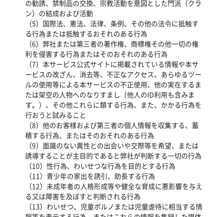
の勧誘、禁制品の交換、宗教活動を意図とした門派（クラ
ン）の結成および活動
（5）国際法、憲法、法律、条例、その他の法令に抵触す
る行為または抵触するおそれのある行為
（6）弊社または第三者の著作権、商標権その他一切の権
利を侵害する行為またはそのおそれのある行為
（7）本サービス公式サイトに掲載されている情報や本サ
ービスの改ざん、消去等、不正なアクセス、あらゆるツー
ルの使用等による本サービスの不正使用、他の実在するま
たは架空の人物へのなりすまし（他人のID利用も含みま
す。）、その他これらに類する行為、また、かかる行為を
行おうと試みること
（8）他のお客様および第三者の個人情報を収集する、蓄
積する行為、またはそのおそれのある行為
（9）面識のない異性との出会いや交際等を希望、または
誘導することが主目的であると弊社が判断する一切の行為
（10）性行為、わいせつな行為を目的とする行為
（11）青少年の家出を誘引、助長する行為
（12）未成年者の人格形成等や健全な育成に悪影響を与え
る又は障害を及ぼすと判断される行為
（13）わいせつ、児童ポルノまたは児童虐待に相当する情
報等を表示する行為、またはこれらの情報を集録した媒体