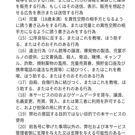
を販売する行為、もしくはその送信、表示、販売を想起さ
せる広告を表示または送信する行為
（14）児童 （18歳未満）を異性交際の相手方となるよう
に誘う書き込みをする行為、または児童との異性交際の相
手方になるように誘う書き込みをする行為
（15）公序良俗に反する、またはこれを教唆、ほう助す
る、またはそのおそれのある行為
（16）違法行為（けん銃等の譲渡、爆発物の製造、児童ポ
ルノの提供、公文書偽造、殺人、脅迫、賭博、ギャンブ
ル、詐欺、規制薬物の濫用、児童売買春、預貯金口座及び
携帯電話の違法な売買等）に結びつく、またはこれを教
唆、ほう助する、またはそのおそれのある行為
（17）自殺、自傷行為に結びつく、またはこれを教唆、ほ
う助する、またはそのおそれのある行為
（18）本サービスのIDおよびゲームデータを貸与、譲渡、
名義変更、売買、質入、または第三者に利用を許可するこ
と、および担保の用に供すること
（19）弊社の意図する目的ではない目的での本サービスの
使用
（20）前各号に挙げた事項以外の、弊社および本サービス
管理者側に支障を与えた又は支障を与える可能性のある一